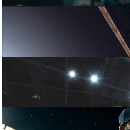
Activo
Básquet
Activo
Futsal