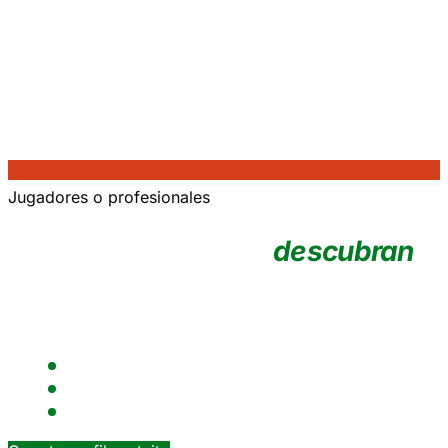
Jugadores o profesionales
No esperes a que te
descubran
.
Crea tu perfil deportivo, gana visibilidad y accede a
oportunidades publicadas por clubes.
Perfil verificado con historial federado real
Publica tus jugadas y gana visibilidad
Notificaciones cuando un club te abre la puerta