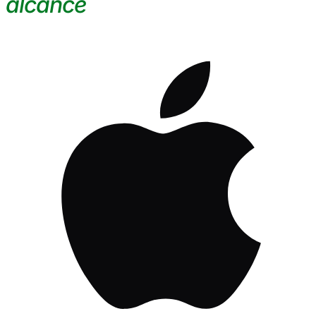
alcance
.