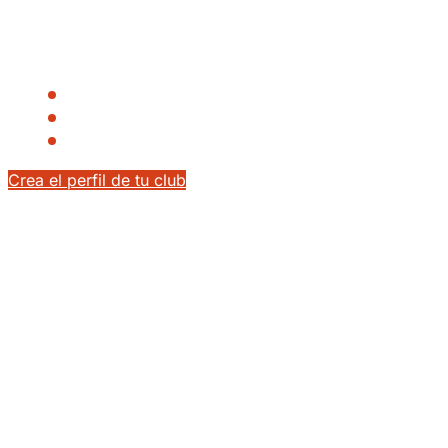
Publica necesidades deportivas, filtra perfiles y conecta
con jugadores y profesionales sin depender solo del
boca a boca.
Acceso a perfiles con historial federado
Gestión centralizada de vacantes y respuestas
Visibilidad pública del club en búsquedas
Crea el perfil de tu club