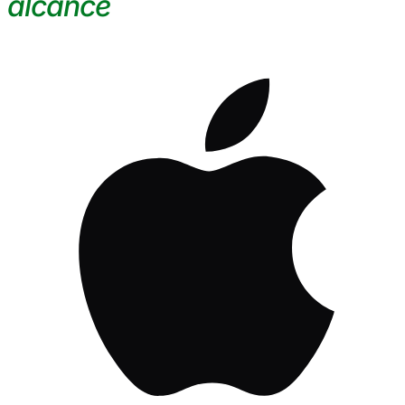
alcance
.