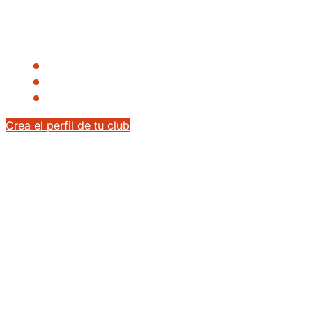
Publica necesidades deportivas, filtra perfiles y conecta
con jugadores y profesionales sin depender solo del
boca a boca.
Acceso a perfiles con historial federado
Gestión centralizada de vacantes y respuestas
Visibilidad pública del club en búsquedas
Crea el perfil de tu club