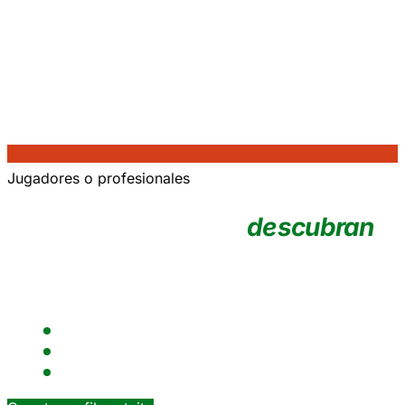
Jugadores o profesionales
No esperes a que te
descubran
.
Crea tu perfil deportivo, gana visibilidad y accede a
oportunidades publicadas por clubes.
Perfil verificado con historial federado real
Publica tus jugadas y gana visibilidad
Notificaciones cuando un club te abre la puerta